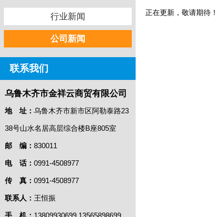
正在更新，敬请期待
行业新闻
公司新闻
联系我们
乌鲁木齐市金祥云商贸有限公司
地 址：
乌鲁木齐市新市区阿勒泰路23
38号山水名居高层综合楼B座805室
邮 编：
830011
电 话：
0991-4508977
传 真：
0991-4508977
联系人：
王恒振
手 机：
13809930699 13565898699