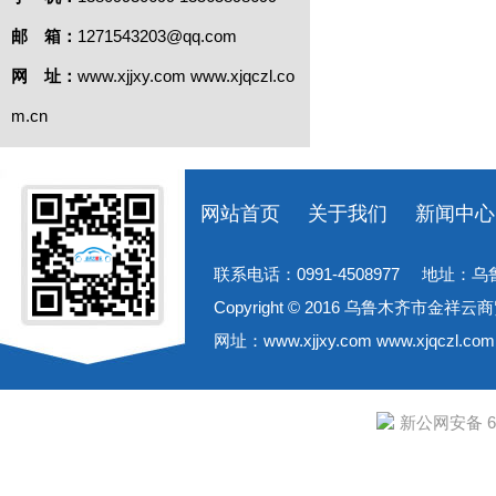
邮 箱：
1271543203@qq.com
网 址：
www.xjjxy.com www.xjqczl.co
m.cn
网站首页
关于我们
新闻中心
联系电话：0991-4508977 地址
Copyright © 2016 乌鲁木齐市
网址：www.xjjxy.com www.xjqcz
新公网安备 65