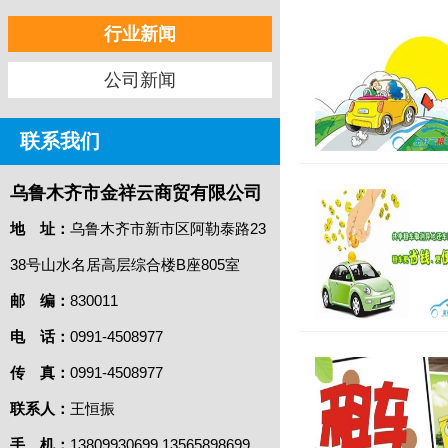
行业新闻
公司新闻
联系我们
乌鲁木齐市金祥云商贸有限公司
地 址：
乌鲁木齐市新市区阿勒泰路23
38号山水名居高层综合楼B座805室
邮 编：
830011
电 话：
0991-4508977
传 真：
0991-4508977
联系人：
王恒振
手 机：
13809930699 13565898699