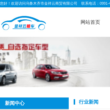
您好！欢迎访问乌鲁木齐市金祥云商贸有限公司 联系电话：0991-450
网站首页
行业新闻
新闻中心