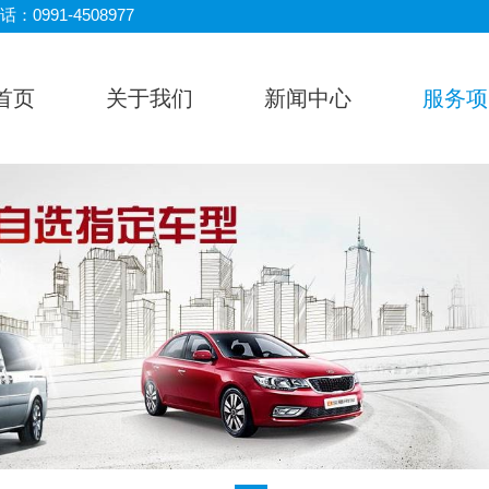
91-4508977
首页
关于我们
新闻中心
服务项