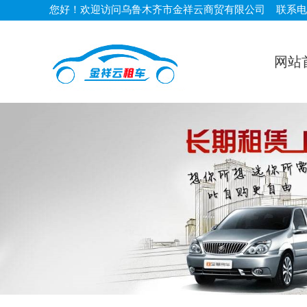
您好！欢迎访问乌鲁木齐市金祥云商贸有限公司 联系电话：09
网站