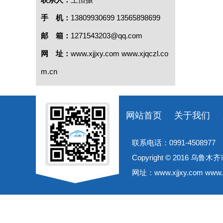
手 机：
13809930699 13565898699
邮 箱：
1271543203@qq.com
网 址：
www.xjjxy.com www.xjqczl.co
m.cn
网站首页
关于我们
联系电话：0991-4508
Copyright © 2016
网址：www.xjjxy.com ww