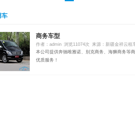
1
2
用车
商务车型
作者：admin 浏览11074次 来源：新疆金祥云租车 
本公司提供奔驰唯雅诺、别克商务、海狮商务等
优质服务！