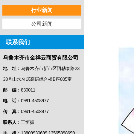
行业新闻
公司新闻
联系我们
乌鲁木齐市金祥云商贸有限公司
地 址：
乌鲁木齐市新市区阿勒泰路23
38号山水名居高层综合楼B座805室
邮 编：
830011
电 话：
0991-4508977
传 真：
0991-4508977
联系人：
王恒振
手 机：
13809930699 13565898699